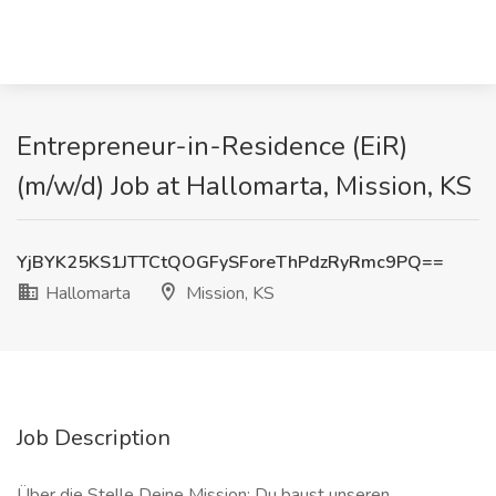
Entrepreneur-in-Residence (EiR)
(m/w/d) Job at Hallomarta, Mission, KS
YjBYK25KS1JTTCtQOGFySForeThPdzRyRmc9PQ==
Hallomarta
Mission, KS
Job Description
Über die Stelle Deine Mission: Du baust unseren